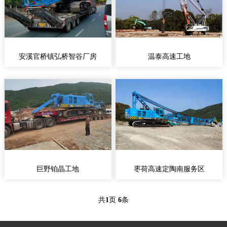
安溪官桥镇弘桥智谷厂房
温泰高速工地
巨野铂晶工地
枣荷高速定陶南服务区
共
1
页
6
条